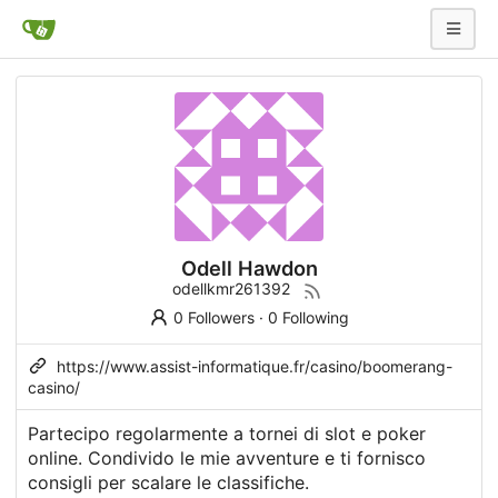
Odell Hawdon
odellkmr261392
0 Followers
·
0 Following
https://www.assist-informatique.fr/casino/boomerang-
casino/
Partecipo regolarmente a tornei di slot e poker
online. Condivido le mie avventure e ti fornisco
consigli per scalare le classifiche.